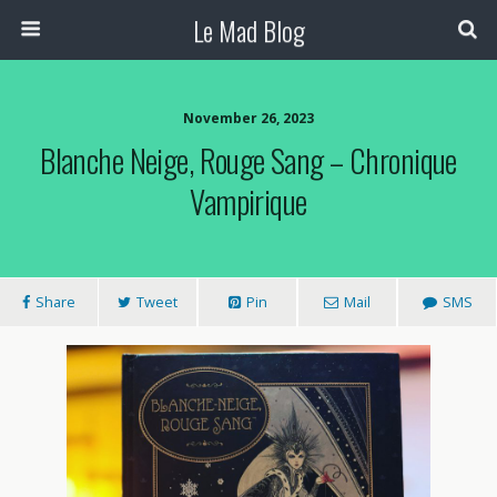
Le Mad Blog
November 26, 2023
Blanche Neige, Rouge Sang – Chronique
Vampirique
Share
Tweet
Pin
Mail
SMS