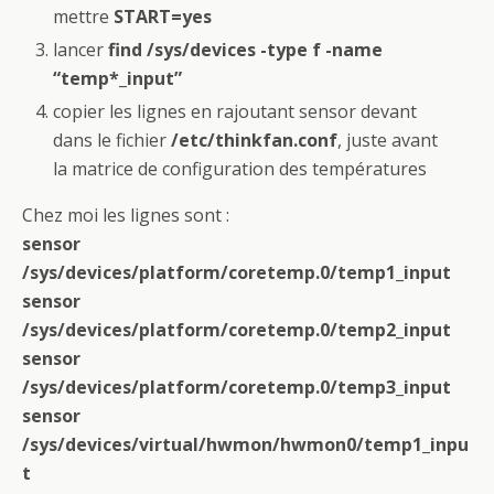
mettre
START=yes
lancer
find /sys/devices -type f -name
“temp*_input”
copier les lignes en rajoutant sensor devant
dans le fichier
/etc/thinkfan.conf
, juste avant
la matrice de configuration des températures
Chez moi les lignes sont :
sensor
/sys/devices/platform/coretemp.0/temp1_input
sensor
/sys/devices/platform/coretemp.0/temp2_input
sensor
/sys/devices/platform/coretemp.0/temp3_input
sensor
/sys/devices/virtual/hwmon/hwmon0/temp1_inpu
t