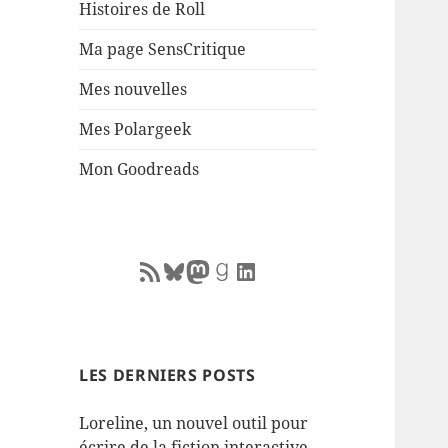
Histoires de Roll
Ma page SensCritique
Mes nouvelles
Mes Polargeek
Mon Goodreads
RSS Feed
Bluesky
Mastodon
Goodreads
LinkedIn
LES DERNIERS POSTS
Loreline, un nouvel outil pour
écrire de la fiction interactive.