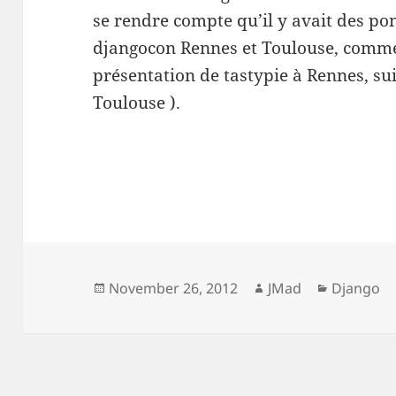
se rendre compte qu’il y avait des pon
djangocon Rennes et Toulouse, comm
présentation de tastypie à Rennes, sui
Toulouse ).
Posted
Author
Categori
November 26, 2012
JMad
Django
on