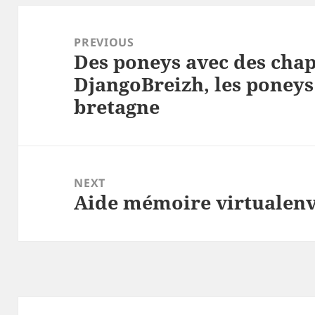
Post
navigation
PREVIOUS
Des poneys avec des cha
Previous
DjangoBreizh, les poneys
post:
bretagne
NEXT
Aide mémoire virtualenv
Next
post: