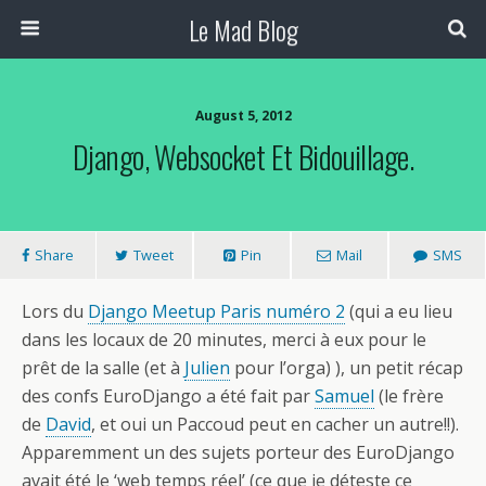
Le Mad Blog
August 5, 2012
Django, Websocket Et Bidouillage.
Share
Tweet
Pin
Mail
SMS
Lors du
Django Meetup Paris numéro 2
(qui a eu lieu
dans les locaux de 20 minutes, merci à eux pour le
prêt de la salle (et à
Julien
pour l’orga) ), un petit récap
des confs EuroDjango a été fait par
Samuel
(le frère
de
David
, et oui un Paccoud peut en cacher un autre!!).
Apparemment un des sujets porteur des EuroDjango
avait été le ‘web temps réel’ (ce que je déteste ce