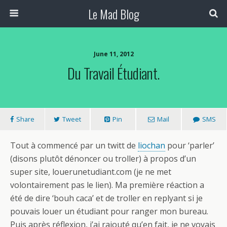
Le Mad Blog
June 11, 2012
Du Travail Étudiant.
Share
Tweet
Pin
Mail
SMS
Tout à commencé par un twitt de
liochan
pour ‘parler’
(disons plutôt dénoncer ou troller) à propos d’un
super site, louerunetudiant.com (je ne met
volontairement pas le lien). Ma première réaction a
été de dire ‘bouh caca’ et de troller en replyant si je
pouvais louer un étudiant pour ranger mon bureau.
Puis après réflexion, j’ai rajouté qu’en fait, je ne voyais