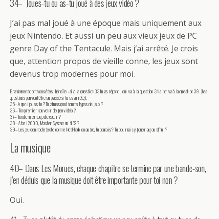
34– Joues-tu ou as-tu joué à des jeux vidéo ?
J’ai pas mal joué à une époque mais uniquement aux
jeux Nintendo. Et aussi un peu aux vieux jeux de PC
genre Day of the Tentacule. Mais j’ai arrêté. Je crois
que, attention propos de vieille conne, les jeux sont
devenus trop modernes pour moi.
Branchement dont vous êtes l’héroïne : si à la question 33 tu as répondu oui va à la question 34 sinon va à la question 39 (les
questions peuvent être au passé si tu as arrêté).
35– A quoi joues-tu ? Tu aimes quoi comme types de jeux ?
36– Ton premier souvenir de jeu vidéo ?
37– Ton dernier coup de cœur ?
38– Atari 2600, Master System ou NES ?
39– Les jeux en mode texte, comme NetHack ou autre, tu connais ? Tu pourrais y jouer aujourd’hui ?
La musique
40– Dans Les Morues, chaque chapitre se termine par une bande-son,
j’en déduis que la musique doit être importante pour toi non ?
Oui.