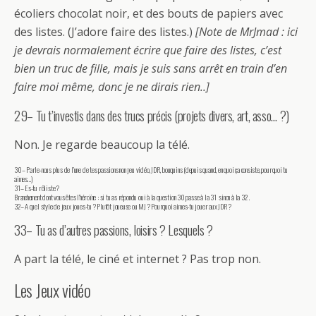
écoliers chocolat noir, et des bouts de papiers avec
des listes. (J’adore faire des listes.)
[Note de MrJmad : ici
je devrais normalement écrire que faire des listes, c’est
bien un truc de fille, mais je suis sans arrêt en train d’en
faire moi même, donc je ne dirais rien..]
29– Tu t’investis dans des trucs précis (projets divers, art, asso… ?)
Non. Je regarde beaucoup la télé.
30– Parle-nous plus de l’une de tes passions non jeu vidéo, JDR, bouquins (depuis quand, en quoi ça consiste, pourquoi tu
aimes…)
31– Es-tu rôliste ?
Branchement dont vous êtes l’héroïne : si tu as répondu oui à la question 30 passe à la 31 sinon à la 32 .
32– A quel style de jeux joues-tu ? Plutôt joueuse ou MJ ? Pourquoi aimes-tu jouer aux JDR ?
33– Tu as d’autres passions, loisirs ? Lesquels ?
A part la télé, le ciné et internet ? Pas trop non.
Les Jeux vidéo