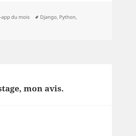
s
Tags
-app du mois
Django
,
Python
,
stage, mon avis.