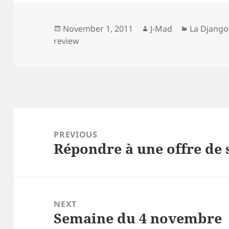
Posted
Author
Categorie
November 1, 2011
J-Mad
La Django
on
review
Post
navigation
PREVIOUS
Répondre à une offre de 
Previous
post:
NEXT
Semaine du 4 novembre
Next