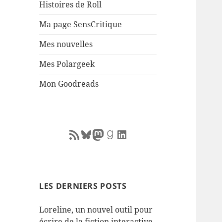
Histoires de Roll
Ma page SensCritique
Mes nouvelles
Mes Polargeek
Mon Goodreads
RSS Feed
Bluesky
Mastodon
Goodreads
LinkedIn
LES DERNIERS POSTS
Loreline, un nouvel outil pour
écrire de la fiction interactive.