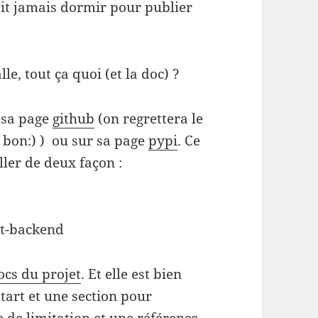
it jamais dormir pour publier
le, tout ça quoi (et la doc) ?
r sa page
github
(on regrettera le
 bon:) ) ou sur sa page
pypi
. Ce
ller de deux façon :
mit-backend
cs du projet
. Et elle est bien
start et une section pour