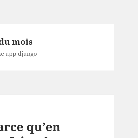
 du mois
une app django
arce qu’en