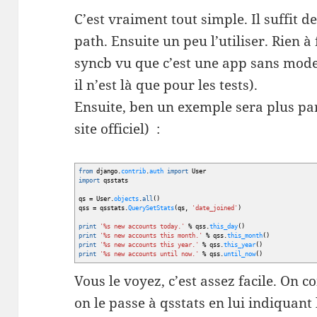
C’est vraiment tout simple. Il suffit 
path. Ensuite un peu l’utiliser. Rien 
syncb vu que c’est une app sans model
il n’est là que pour les tests).
Ensuite, ben un exemple sera plus pa
site officiel) :
from
django.
contrib
.
auth
import
User
import
qsstats
qs
=
User.
objects
.
all
(
)
qss
=
qsstats.
QuerySetStats
(
qs
,
'date_joined'
)
print
'%s new accounts today.'
% qss.
this_day
(
)
print
'%s new accounts this month.'
% qss.
this_month
(
)
print
'%s new accounts this year.'
% qss.
this_year
(
)
print
'%s new accounts until now.'
% qss.
until_now
(
)
Vous le voyez, c’est assez facile. On c
on le passe à qsstats en lui indiquant