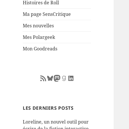
Histoires de Roll
Ma page SensCritique
Mes nouvelles
Mes Polargeek
Mon Goodreads
RSS Feed
Bluesky
Mastodon
Goodreads
LinkedIn
LES DERNIERS POSTS
Loreline, un nouvel outil pour
écrire de la fiction interactive.