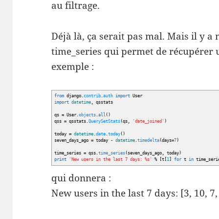
au filtrage.
Déjà là, ça serait pas mal. Mais il y a 
time_series qui permet de récupérer u
exemple :
from
django.
contrib
.
auth
import
User
import
datetime
,
qsstats
qs
=
User.
objects
.
all
(
)
qss
=
qsstats.
QuerySetStats
(
qs
,
'date_joined'
)
today
=
datetime
.
date
.
today
(
)
seven_days_ago
=
today -
datetime
.
timedelta
(
days
=
7
)
time_series
=
qss.
time_series
(
seven_days_ago
,
today
)
print
'New users in the last 7 days: %s'
%
[
t
[
1
]
for
t
in
time_seri
qui donnera :
New users in the last 7 days: [3, 10, 7, 