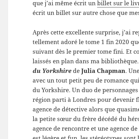
que j’ai même écrit un
billet sur le liv
écrit un billet sur autre chose que m
Après cette excellente surprise, j’ai r
tellement adoré le tome 1 fin 2020 que
suivant dès le premier tome fini. Et 
laissés en plan dans ma bibliothèque. 
du Yorkshire
de
Julia Chapman
. Un
avec un tout petit peu de romance qui
du Yorkshire. Un duo de personnages p
région parti à Londres pour devenir fl
agence de détective alors que quasime
la petite sœur du frère décédé du héro
agence de rencontre et une agence de c
est légère et fun, les stéréotypes sont 