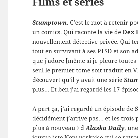
Films et séries
Stumptown
. C’est le mot à retenir p
un comics. Qui raconte la vie de
Dex 
nouvellement détective privée. Qui t
tout en survivant à ses PTSD et son ad
que j’adore [même si je pleure toute
seul le premier tome soit traduit en V
découvert qu’il y avait une série
Stu
plus… Et ben j’ai regardé les 17 épiso
A part ça, j’ai regardé un épisode de
décidément j’arrive pas… et les trois
plus à nouveau ) d’
Alaska Daily
, un
journaliste New-yorkaise qui se retr