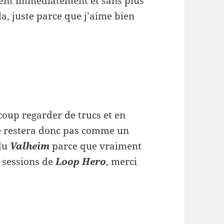
ent immédiatement et sans plus
la, juste parce que j’aime bien
coup regarder de trucs et en
e restera donc pas comme un
 du
Valheim
parce que vraiment
s sessions de
Loop Hero
, merci