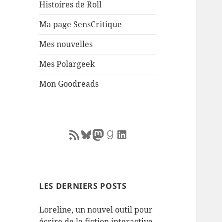
Histoires de Roll
Ma page SensCritique
Mes nouvelles
Mes Polargeek
Mon Goodreads
RSS Feed
Bluesky
Mastodon
Goodreads
LinkedIn
LES DERNIERS POSTS
Loreline, un nouvel outil pour
écrire de la fiction interactive.