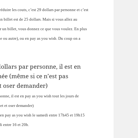
duire les couts, c’est 29 dollars par personne et c’est
un billet est de 25 dollars. Mais si vous allez au
r un billet, vous donnez ce que vous voulez. En plus
ine ou autre), ou en pay as you wish. Du coup on a
ollars par personne, il est en
née (même si ce n’est pas
 et oser demander)
rsonne, il est en pay as you wish
t
out les jours de
het et oser demander)
st en pay as you wish le samedi entre 17h45 et 19h15
di entre 16 et 20h.