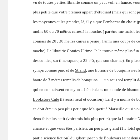
vu de toutes petites librairie comme on peut voir en france, vous 
plus petite que votre premier appart d’étudiant (mais qui sont 
les moyennes et les grandes, là, il y a que l’embarrat du choix
moins 60 ou 70 mêtres carrés à la louche. ( par énorme mais bien 
connais de 20 , 30 mêtres carrés à peine). Parmi mes coups de cœ
moche). La librairie Comics Ultime. Je la trouve même plus fun
des comics, sur time square, a 22h45, ça a son charme). En plus 
sympa comme parc et de
Strand
, une librairie de bouquins neuf
haute de 3 mètres remplis de bouquins …. un sous sol remplit d
qui en connaissent en rayon ..
J’étais dans un monde de bisounou
Bookstore Cafe
(là aussi neuf et occasion). Là il y a moins de
ca doit être un peu plus petit que Maupetit à Marseille ou si 
deux fois plus petit (voir trois fois plus petits) que la Librairi
chance et que vous êtes parisien, un peu plus grand (1,5 fois) qu
partie science fiction) du gibert joseph de Boulevars saint denis