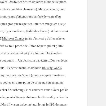
avez , ces toutes petites librairies d’une seule pièce,
parfois au combien charmante). Mais par contre, pour
 (par moyenne j’entends une surface de vente d’au
plus gros que les petites librairies françaises que je
ur, il y a forcément,
Forbidden Planet
(oui leur site est
 à
Midtown Comics
(mais c’est vrai qu’aller acheter
elle est tout proche de Union Square qui est plutôt
s et d’occasion qui est juste énorme. Des étagères
e bouquins … Un petit coin papeterie .. Des vendeurs
rs. Et encore mieux, la librairie
Housing Works
 bouquins que chez Strand (pour ceux qui connaissent,
vous voulez un autre point de comparaison au moins
e Necker à Strasbourg [ et si vraiment vous n’avez pas de
e le premier étage (celui avec les livres de poche et la
. Mais il y a un balconnet qui longe les 2/3 des murs,