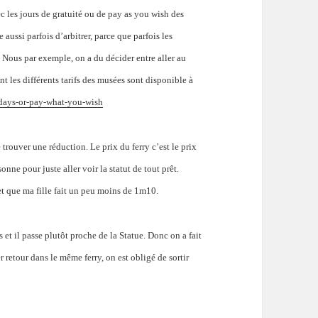
c les jours de gratuité ou de pay as you wish des
aussi parfois d’arbitrer, parce que parfois les
 Nous par exemple, on a du décider entre aller au
nt les différents tarifs des musées sont disponible à
-days-or-pay-what-you-wish
 trouver une réduction. Le prix du ferry c’est le prix
onne pour juste aller voir la statut de tout prêt.
et que ma fille fait un peu moins de 1m10.
ps et il passe plutôt proche de la Statue. Donc on a fait
er retour dans le même ferry, on est obligé de sortir