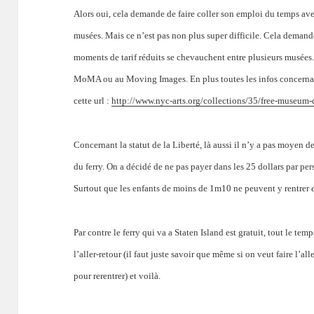
A
lors oui, cela demande de faire coller son emploi du temps ave
musées. Mais ce n’est pas non plus super difficile.
Cela demande 
moments de tarif réduits se chevauchent entre plusieurs musées.
MoMA ou au Moving Images.
En plus toutes les infos concerna
cette url :
http://www.nyc-arts.org/collections/35/free-museum
Concernant la statut de la Liberté, là aussi il n’y a pas moyen de
du ferry. On a décidé de ne pas payer dans les 25 dollars par pers
Surtout que les enfants de moins de 1m10 ne peuvent y rentrer 
Par contre le ferry qui va a Staten Island est gratuit, tout le tem
l’aller-retour (il faut juste savoir que même si on veut faire l’all
pour rerentrer) et voilà.