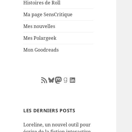
Histoires de Roll
Ma page SensCritique
Mes nouvelles
Mes Polargeek
Mon Goodreads
RSS Feed
Bluesky
Mastodon
Goodreads
LinkedIn
LES DERNIERS POSTS
Loreline, un nouvel outil pour
écrire de la fiction interactive.