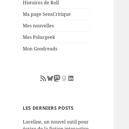
Histoires de Roll
Ma page SensCritique
Mes nouvelles
Mes Polargeek
Mon Goodreads
RSS Feed
Bluesky
Mastodon
Goodreads
LinkedIn
LES DERNIERS POSTS
Loreline, un nouvel outil pour
écrire de la fiction interactive.