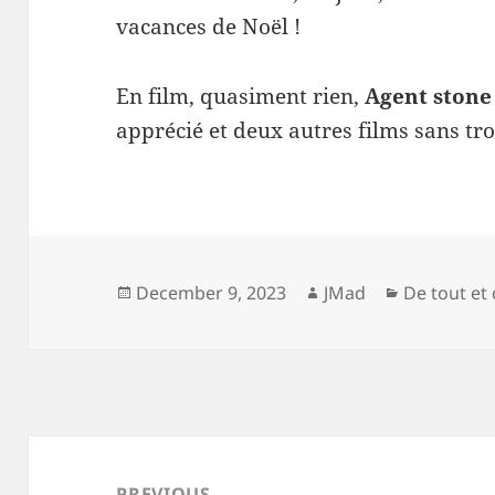
vacances de Noël !
En film, quasiment rien,
Agent stone
apprécié et deux autres films sans tro
Posted
Author
Categories
December 9, 2023
JMad
De tout et 
on
Post
navigation
PREVIOUS