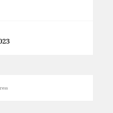
023
ress