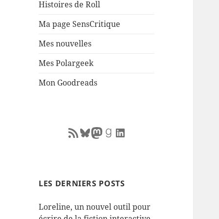
Histoires de Roll
Ma page SensCritique
Mes nouvelles
Mes Polargeek
Mon Goodreads
RSS Feed
Bluesky
Mastodon
Goodreads
LinkedIn
LES DERNIERS POSTS
Loreline, un nouvel outil pour
écrire de la fiction interactive.