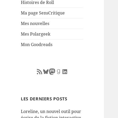
Histoires de Roll
Ma page SensCritique
Mes nouvelles
Mes Polargeek
Mon Goodreads
RSS Feed
Bluesky
Mastodon
Goodreads
LinkedIn
LES DERNIERS POSTS
Loreline, un nouvel outil pour
écrire de la fiction interactive.