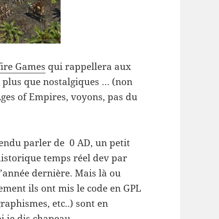
fire Games
qui rappellera aux
s plus que nostalgiques … (non
Ages of Empires, voyons, pas du
endu parler de 0 AD, un petit
historique temps réel dev par
 l’année dernière. Mais là ou
lement ils ont mis le code en GPL
graphismes, etc..) sont en
i je dis chapeau.