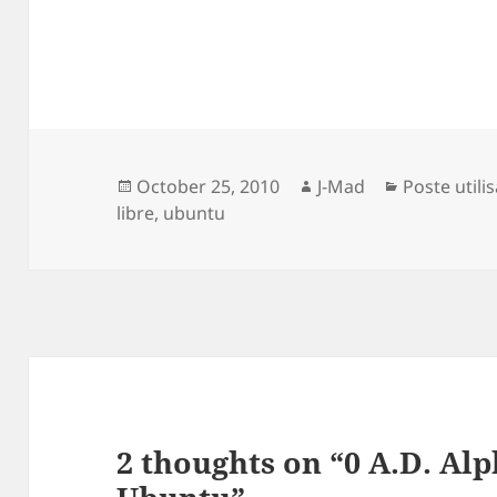
Posted
Author
Categories
October 25, 2010
J-Mad
Poste utili
on
libre
,
ubuntu
2 thoughts on “0 A.D. Al