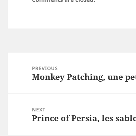
Post
navigation
PREVIOUS
Monkey Patching, une pet
Previous
post:
NEXT
Prince of Persia, les sab
Next
post: